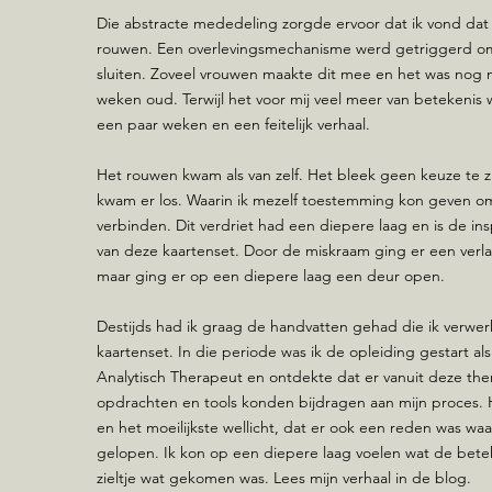
Die abstracte mededeling zorgde ervoor dat ik vond dat 
rouwen. Een overlevingsmechanisme werd getriggerd om
sluiten. Zoveel vrouwen maakte dit mee en het was nog 
weken oud. Terwijl het voor mij veel meer van betekenis 
een paar weken en een feitelijk verhaal.
Het rouwen kwam als van zelf. Het bleek geen keuze te zi
kwam er los. Waarin ik mezelf toestemming kon geven o
verbinden. Dit verdriet had een diepere laag en is de in
van deze kaartenset. Door de miskraam ging er een verl
maar ging er op een diepere laag een deur open.
Destijds had ik graag de handvatten gehad die ik verwer
kaartenset. In die periode was ik de opleiding gestart al
Analytisch Therapeut en ontdekte dat er vanuit deze the
opdrachten en tools konden bijdragen aan mijn proces. 
en het moeilijkste wellicht, dat er ook een reden was wa
gelopen. Ik kon op een diepere laag voelen wat de betek
zieltje wat gekomen was. Lees mijn verhaal in de blog.