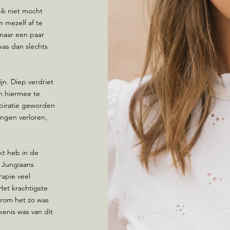
ik niet mocht
 mezelf af te
maar een paar
was dan slechts
jn. Diep verdriet
m hiermee te
spiratie geworden
angen verloren,
kt heb in de
s Jungiaans
rapie veel
Het krachtigste
arom het zo was
enis was van dit