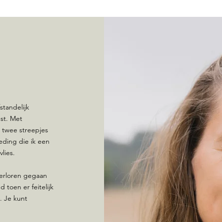
standelijk
st. Met
 twee streepjes
ding die ik een
lies.
verloren gegaan
toen er feitelijk
 Je kunt